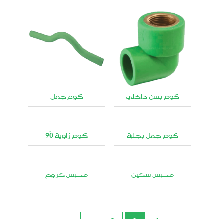
كوع بسن داخلي
كوع جمل
كوع جمل بجلبة
كوع زاوية 90ْ
محبس سكين
محبس كروم